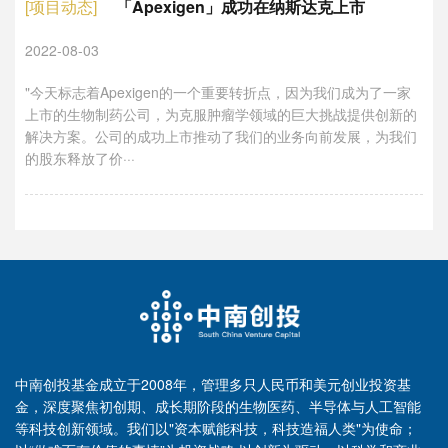
[项目动态]
「Apexigen」成功在纳斯达克上市
2022-08-03
"今天标志着Apexigen的一个重要转折点，因为我们成为了一家
上市的生物制药公司，为克服肿瘤学领域的巨大挑战提供创新的
解决方案。公司的成功上市推动了我们的业务向前发展，为我们
的股东释放了价···
中南创投基金成立于2008年，管理多只人民币和美元创业投资基
金，深度聚焦初创期、成长期阶段的生物医药、半导体与人工智能
等科技创新领域。我们以"资本赋能科技，科技造福人类"为使命；